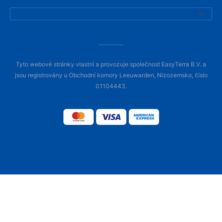
Tyto webové stránky vlastní a provozuje společnost EasyTerra B.V. a
jsou registrovány u Obchodní komory Leeuwarden, Nizozemsko, číslo
01104443.