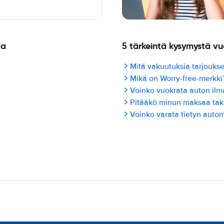
ta
5 tärkeintä kysymystä v
Mitä vakuutuksia tarjoukse
Mikä on Worry-free-merkki
Voinko vuokrata auton ilma
Pitääkö minun maksaa ta
Voinko varata tietyn autom