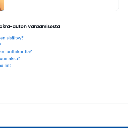
uokra-auton varaamisesta
en sisältyy?
?
n luottokorttia?
kuumaksu?
allin?