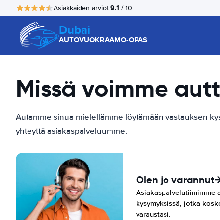
9.1
Asiakkaiden arviot
/ 10
Dubai
AUTOVUOKRAAMO-OPAS
Missä voimme autt
Autamme sinua mielellämme löytämään vastauksen kysym
yhteyttä asiakaspalveluumme.
Olen jo varannut
Asiakaspalvelutiimimme a
kysymyksissä, jotka koske
varaustasi.