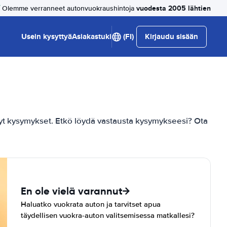
vuodesta 2005 lähtien
Olemme verranneet autonvuokraushintoja
Usein kysyttyä
Asiakastuki
(FI)
Kirjaudu sisään
t kysymykset. Etkö löydä vastausta kysymykseesi? Ota
En ole vielä varannut
Haluatko vuokrata auton ja tarvitset apua
täydellisen vuokra-auton valitsemisessa matkallesi?