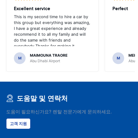
Excellent service
Perfect
This is my second time to hire a car by
this group but everything was amazing,
I have a great experience and already
recommend it to all my family and will
do the same with friends and
everybody.Thanks for making it
affordable and easy.
MAIMOUNA TRAORE
MEHD
M
M
Abu Dhabi Airport
Abu D
도움말 및 연락처
도움이 필요하신가요? 렌탈 전문가에게 문의하세요.
고객 지원