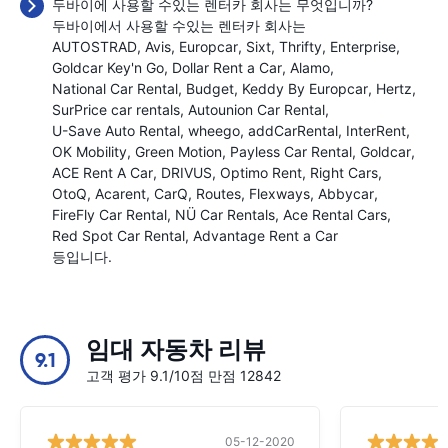
두바이에 사용할 수있는 렌터카 회사는 무엇입니까?
두바이에서 사용할 수있는 렌터카 회사는
AUTOSTRAD
Avis
Europcar
Sixt
Thrifty
Enterprise
Goldcar Key'n Go
Dollar Rent a Car
Alamo
National Car Rental
Budget
Keddy By Europcar
Hertz
SurPrice car rentals
Autounion Car Rental
U-Save Auto Rental
wheego
addCarRental
InterRent
OK Mobility
Green Motion
Payless Car Rental
Goldcar
ACE Rent A Car
DRIVUS
Optimo Rent
Right Cars
OtoQ
Acarent
CarQ
Routes
Flexways
Abbycar
FireFly Car Rental
NÜ Car Rentals
Ace Rental Cars
Red Spot Car Rental
Advantage Rent a Car
등입니다.
임대 자동차 리뷰
9.1
고객 평가 9.1/10점 만점 12842
05-12-2020