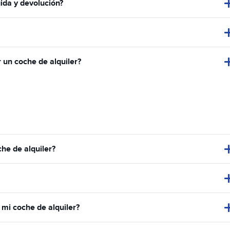
ida y devolución?
r un coche de alquiler?
he de alquiler?
 mi coche de alquiler?