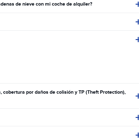
adenas de nieve con mi coche de alquiler?
cobertura por daños de colisión y TP (Theft Protection),