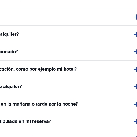
alquiler?
cionado?
icación, como por ejemplo mi hotel?
 alquiler?
 en la mañana o tarde por la noche?
tipulada en mi reserva?