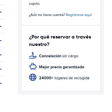
cupón.
¿Aún no tiene cuenta?
Regístrese aquí
¿Por qué reservar a través
nuestro?
Cancelación
sin cargo
Mejor precio garantizado
24000+
lugares de recogida