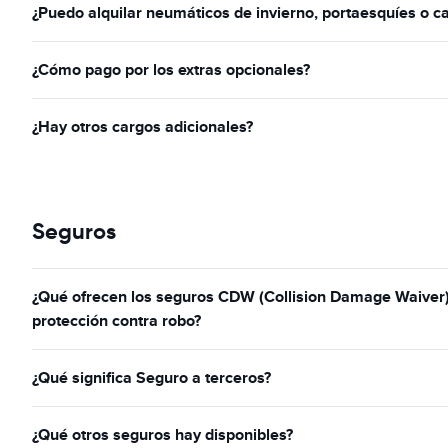
¿Puedo alquilar neumáticos de invierno, portaesquíes o c
¿Cómo pago por los extras opcionales?
¿Hay otros cargos adicionales?
Seguros
¿Qué ofrecen los seguros CDW (Collision Damage Waiver), 
protección contra robo?
¿Qué significa Seguro a terceros?
¿Qué otros seguros hay disponibles?