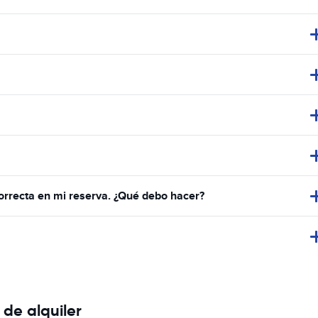
orrecta en mi reserva. ¿Qué debo hacer?
de alquiler