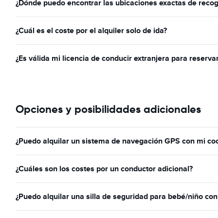
¿Dónde puedo encontrar las ubicaciones exactas de recog
¿Cuál es el coste por el alquiler solo de ida?
¿Es válida mi licencia de conducir extranjera para reserva
Opciones y posibilidades adicionales
¿Puedo alquilar un sistema de navegación GPS con mi coc
¿Cuáles son los costes por un conductor adicional?
¿Puedo alquilar una silla de seguridad para bebé/niño con