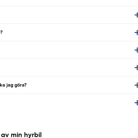
g?
ska jag göra?
av min hyrbil