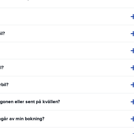
il?
l?
bil?
rgonen eller sent på kvällen?
amgår av min bokning?