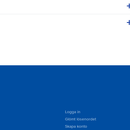
Logga in
Glömt lösenordet
Skapa konto