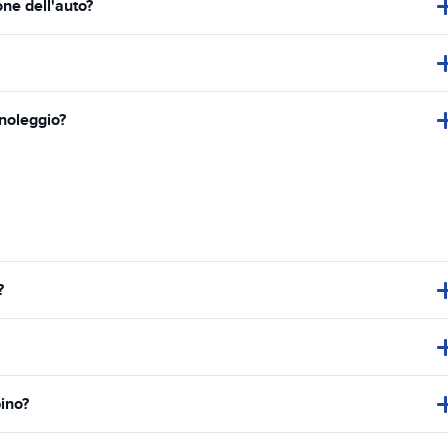
ione dell'auto?
 noleggio?
?
ino?