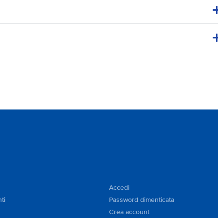
Accedi
ti
Password dimenticata
Crea account