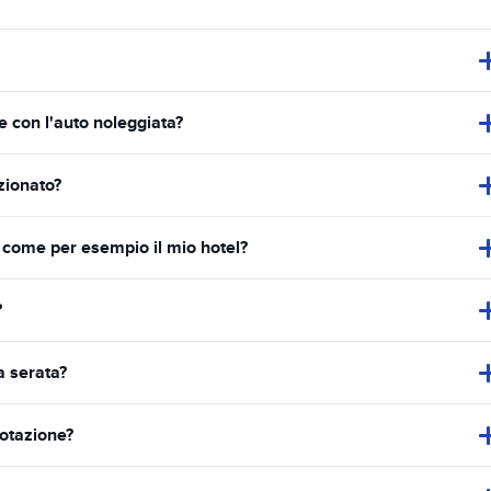
e con l'auto noleggiata?
ezionato?
 come per esempio il mio hotel?
?
da serata?
notazione?